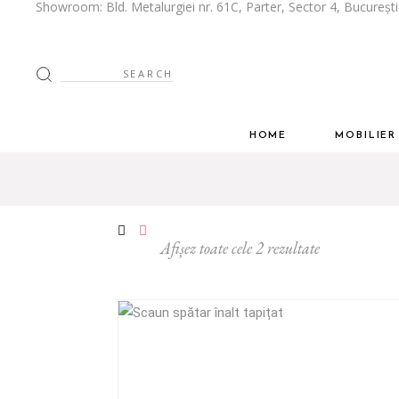
Showroom: Bld. Metalurgiei nr. 61C, Parter, Sector 4, Bucureșt
Despre Noi
Bucătării
Stilul tau
Mobilier Livi
Spatiul tau
Mobilier Dor
Dressing
HOME
MOBILIE
Mobilier Biro
Despre Noi
Bucătării
Mobilier Baie
Stilul tau
Mobilier 
Inspiratie
Spatiul tau
Mobilier 
Afișez toate cele 2 rezultate
Cum Colabor
Dressing
Ghid de întreț
Mobilier 
Mobilier 
Inspiratie