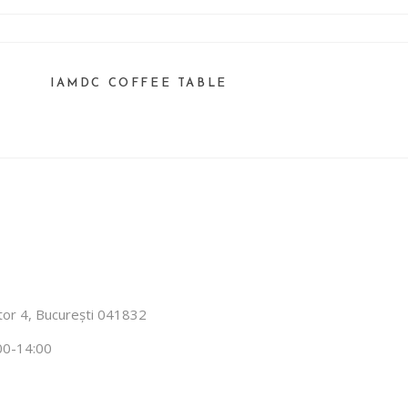
boram
treținere
IAMDC COFFEE TABLE
ector 4, București 041832
00-14:00