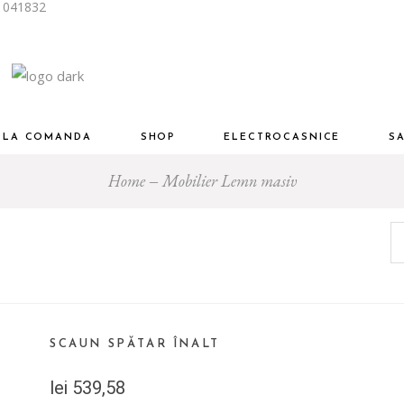
i 041832
Piese Designer Premium
ng
Living și dinning
mitor
Dormitor
Birou
R LA COMANDA
SHOP
ELECTROCASNICE
S
u
Mobilier auxiliar
Home
Mobilier Lemn masiv
Piese Designer Premium
Living
Living și dinning
Dormitor
Dormitor
am
Birou
inere
Birou
Mobilier auxiliar
Baie
SCAUN SPĂTAR ÎNALT
lei
539,58