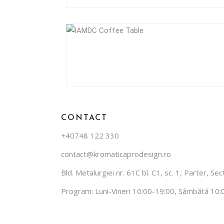
Cum Cola
Ghid de în
CONTACT
+40748 122 330
contact@kromaticaprodesign.ro
Bld. Metalurgiei nr. 61C bl. C1, sc. 1, Parter, S
Program: Luni-Vineri 10:00-19:00, Sâmbătă 10: