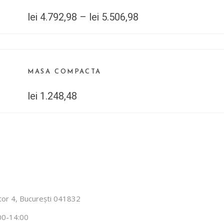
lei
4.792,98
–
lei
5.506,98
MASA COMPACTA
lei
1.248,48
ector 4, București 041832
00-14:00