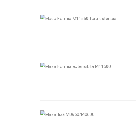
Cum Cola
Ghid de în