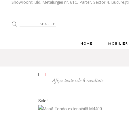
Showroom: Bld. Metalurgiei nr. 61C, Parter, Sector 4, Bucureșt
Despre Noi
Bucătării
Stilul tau
Mobilier Livi
Spatiul tau
Mobilier Dor
Dressing
HOME
MOBILIE
Mobilier Biro
Despre Noi
Bucătării
Mobilier Baie
Stilul tau
Mobilier 
Inspiratie
Spatiul tau
Mobilier 
Afișez toate cele 8 rezultate
Cum Colabor
Dressing
Ghid de întreț
Mobilier 
Sale!
Mobilier 
Inspiratie