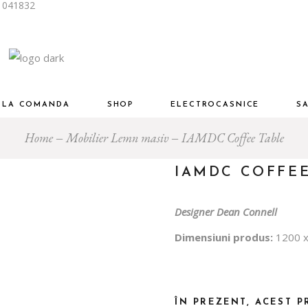
i 041832
Piese Designer Premium
ng
Living și dinning
mitor
Dormitor
Birou
R LA COMANDA
SHOP
ELECTROCASNICE
S
u
Mobilier auxiliar
Home
Mobilier Lemn masiv
IAMDC Coffee Table
Piese Designer Premium
Living
Living și dinning
IAMDC COFFEE
Dormitor
Dormitor
am
Designer Dean Connell
Birou
inere
Birou
Mobilier auxiliar
Dimensiuni produs:
1200 x
Baie
ÎN PREZENT, ACEST P