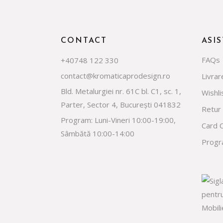
CONTACT
ASI
FAQs
+40748 122 330
contact@kromaticaprodesign.ro
Livrar
Bld. Metalurgiei nr. 61C bl. C1, sc. 1,
Wishli
Parter, Sector 4, București 041832
Retur
Program: Luni-Vineri 10:00-19:00,
Card 
Sâmbătă 10:00-14:00
Progra
facebook
instagram
whatsapp
tiktok