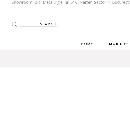
Showroom: Bld. Metalurgiei nr. 61C, Parter, Sector 4, Bucureșt
Despre Noi
Bucătării
Stilul tau
Mobilier Livi
Search
for:
Spatiul tau
Mobilier Dor
Dressing
HOME
MOBILIE
Mobilier Biro
Despre Noi
Bucătării
Mobilier Baie
Stilul tau
Mobilier 
Inspiratie
Spatiul tau
Mobilier 
Cum Colabor
Dressing
Ghid de întreț
Mobilier 
Mobilier 
Inspiratie