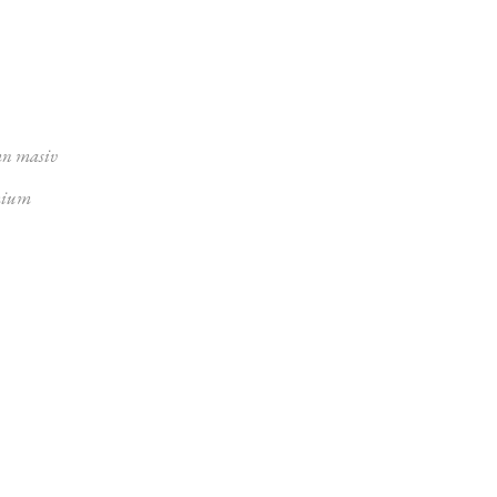
mn masiv
mium