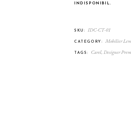
boram
INDISPONIBIL.
treținere
IDC-CT-01
SKU:
Mobilier Le
CATEGORY:
Carel
,
Designer Pre
TAGS: