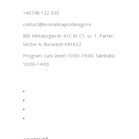
+40748 122 330
contact@kromaticaprodesign.ro
Bld. Metalurgiei nr. 61C bl. C1, sc. 1, Parter,
Sector 4, București 041832
Program: Luni-Vineri 10:00-19:00, Sâmbătă
10:00-14:00
facebook
instagram
whatsapp
tiktok