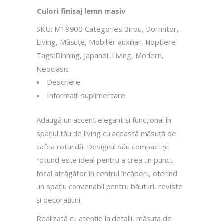
Culori finisaj lemn masiv
SKU:
M19900
Categories:
Birou
,
Dormitor
,
Living
,
Măsuţe
,
Mobilier auxiliar
,
Noptiere
Tags:
Dinning
,
Japandi
,
Living
,
Modern
,
Neoclasic
Descriere
Informații suplimentare
Adaugă un accent elegant și funcțional în
spațiul tău de living cu această măsuță de
cafea rotundă. Designul său compact și
rotund este ideal pentru a crea un punct
focal atrăgător în centrul încăperii, oferind
un spațiu convenabil pentru băuturi, reviste
și decorațiuni.
Realizată cu atenție la detalii, măsuța de