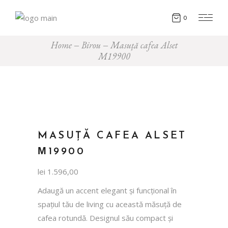
0
Home
Birou
Masuță cafea Alset
М19900
MASUȚĂ CAFEA ALSET
М19900
lei
1.596,00
Adaugă un accent elegant și funcțional în
spațiul tău de living cu această măsuță de
cafea rotundă. Designul său compact și