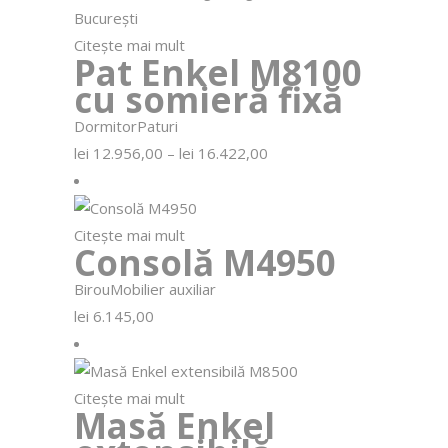
Citește mai mult
Pat Enkel M8100
cu somieră fixă
Dormitor
Paturi
Interval
lei
12.956,00
–
lei
16.422,00
de
prețuri:
lei 12.956,00
până
la
Citește mai mult
lei 16.422,00
Consolă M4950
Birou
Mobilier auxiliar
lei
6.145,00
Citește mai mult
Masă Enkel