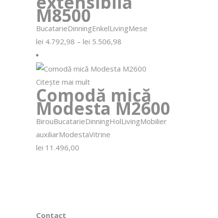
extensibilă
M8500
Bucatarie
Dinning
Enkel
Living
Mese
Interval
lei
4.792,98
–
lei
5.506,98
de
prețuri:
lei 4.792,98
până
la
Citește mai mult
lei 5.506,98
Comodă mică
Modesta M2600
Birou
Bucatarie
Dinning
Hol
Living
Mobilier
auxiliar
Modesta
Vitrine
lei
11.496,00
Contact