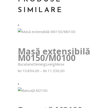
SIMILARE
Masă extensibilă
M0150/M0100
Bucatarie
Dinning
Living
Mese
Interval
lei
10.894,00
–
lei
11.336,00
de
prețuri:
lei 10.894,00
până
la
lei 11.336,00