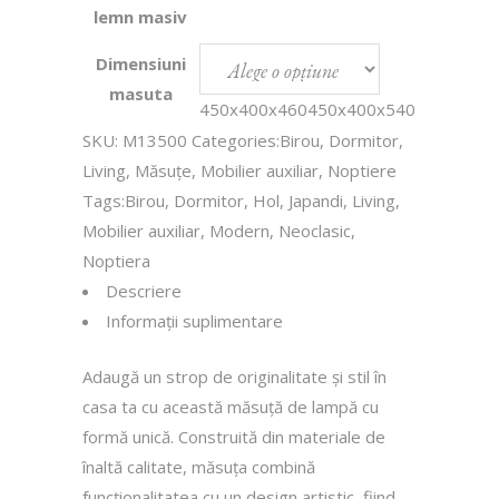
lemn masiv
Dimensiuni
masuta
450х400х460
450х400х540
SKU:
M13500
Categories:
Birou
,
Dormitor
,
Living
,
Măsuţe
,
Mobilier auxiliar
,
Noptiere
Tags:
Birou
,
Dormitor
,
Hol
,
Japandi
,
Living
,
Mobilier auxiliar
,
Modern
,
Neoclasic
,
Noptiera
Descriere
Informații suplimentare
Adaugă un strop de originalitate și stil în
casa ta cu această măsuță de lampă cu
formă unică. Construită din materiale de
înaltă calitate, măsuța combină
funcționalitatea cu un design artistic, fiind