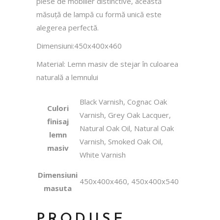
piese de mobilier distinctive, această
măsuță de lampă cu formă unică este
alegerea perfectă.
Dimensiuni:450х400х460
Material: Lemn masiv de stejar în culoarea
naturală a lemnului
Black Varnish, Cognac Oak
Culori
Varnish, Grey Oak Lacquer,
finisaj
Natural Oak Oil, Natural Oak
lemn
Varnish, Smoked Oak Oil,
masiv
White Varnish
Dimensiuni
450х400х460, 450х400х540
masuta
PRODUSE