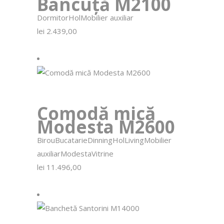
Bancuță M2100
Dormitor
Hol
Mobilier auxiliar
lei
2.439,00
Comodă mică
Modesta M2600
Birou
Bucatarie
Dinning
Hol
Living
Mobilier
auxiliar
Modesta
Vitrine
lei
11.496,00