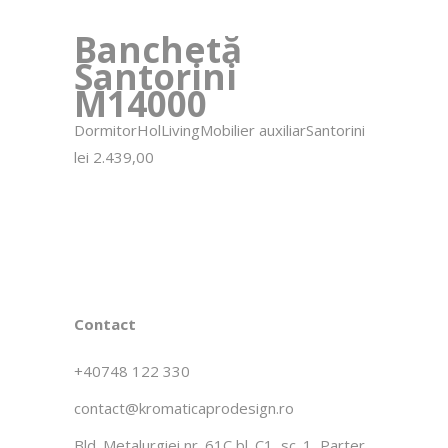
Banchetă
Santorini
M14000
Dormitor
Hol
Living
Mobilier auxiliar
Santorini
lei
2.439,00
Contact
+40748 122 330
contact@kromaticaprodesign.ro
Bld. Metalurgiei nr. 61C bl. C1, sc. 1, Parter,