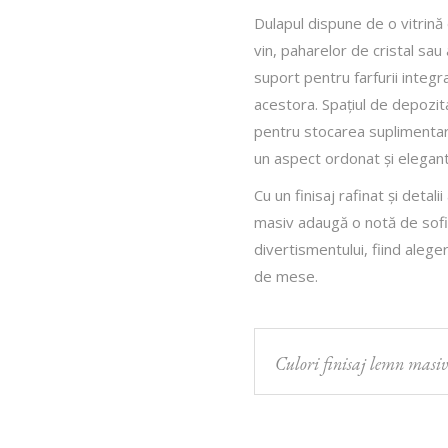
Dulapul dispune de o vitrină
vin, paharelor de cristal sau
suport pentru farfurii integr
acestora. Spațiul de depozit
pentru stocarea suplimentară
un aspect ordonat și elegant
Cu un finisaj rafinat și detal
masiv adaugă o notă de sofist
divertismentului, fiind aleg
de mese.
Culori finisaj lemn masiv