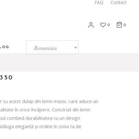
FAQ
Contact
0
0
LOG
350
r cu acest dulap din lemn masiv, care aduce un
alitate în orice încăpere. Construit din lemn
apul combină durabilitatea cu un design
 adăuga eleganță și ordine în zona ta de