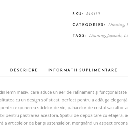
M6350
SKU:
Dinning
,
CATEGORIES:
Dinning
,
Japandi
,
Li
TAGS:
DESCRIERE
INFORMAȚII SUPLIMENTARE
din lemn masiv, care aduce un aer de rafinament și funcționalitate 
bilitatea cu un design sofisticat, perfect pentru a adăuga eleganță
 pentru expunerea sticlelor de vin, paharelor de cristal sau altor a
nabil pentru păstrarea acestora. Spațiul de depozitare cu etajeră, 
ă a articolelor de bar și ustensilelor, menținând un aspect ordonat