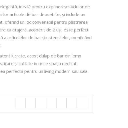
 elegantă, ideală pentru expunerea sticlelor de
 altor articole de bar deosebite, și include un
at, oferind un loc convenabil pentru păstrarea
are cu etajeră, acoperit de 2 uși, este perfect
 a articolelor de bar și ustensilelor, menținând
.
ii atent lucrate, acest dulap de bar din lemn
icare și calitate în orice spațiu dedicat
erea perfectă pentru un living modern sau sala