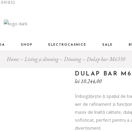
i 041832
Piese Designer Premium
Living și dinning
Dormitor
Birou
DA
SHOP
ELECTROCASNICE
SALE
B
Mobilier auxiliar
Home
Living și dinning
Dinning
Dulap bar M6350
Piese Designer Premium
Living și dinning
DULAP BAR M6
lei
10.244,00
Dormitor
Birou
Îmbogățește-ți spațiul de ba
Mobilier auxiliar
aer de rafinament și funcțion
masiv de înaltă calitate, dul
sofisticat, perfect pentru a
divertisment.