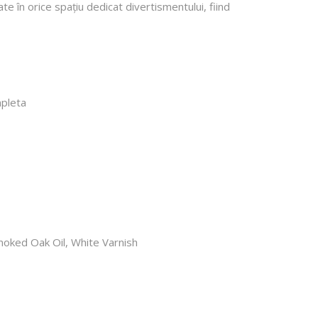
ate în orice spațiu dedicat divertismentului, fiind
mpleta
moked Oak Oil, White Varnish