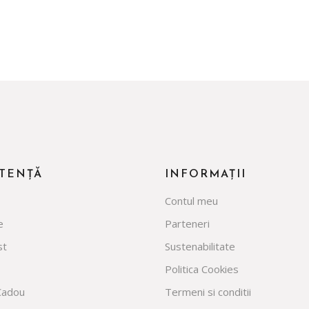
lei 7.340,00
STENȚĂ
INFORMAȚII
Contul meu
e
Parteneri
st
Sustenabilitate
Politica Cookies
Cadou
Termeni si conditii