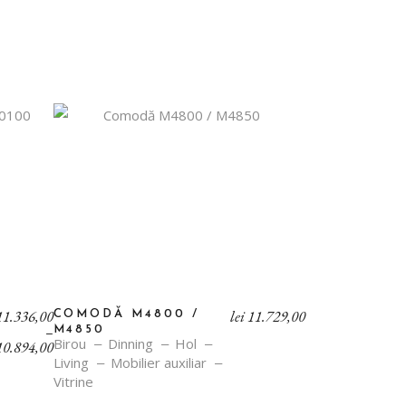
Interval
1.336,00
lei
11.729,00
COMODĂ M4800 /
de
–
M4850
Birou
Dinning
Hol
prețuri:
0.894,00
lei 10.894,00
Living
Mobilier auxiliar
până
Vitrine
la