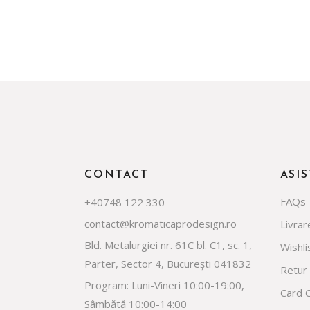
CONTACT
ASI
FAQs
+40748 122 330
contact@kromaticaprodesign.ro
Livrar
Bld. Metalurgiei nr. 61C bl. C1, sc. 1,
Wishli
Parter, Sector 4, București 041832
Retur
Program: Luni-Vineri 10:00-19:00,
Card 
Sâmbătă 10:00-14:00