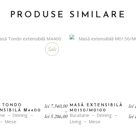
PRODUSE SIMILARE
Sale
Interval
lei
7.340,00
lei
1
Ă TONDO
MASĂ EXTENSIBILĂ
de
–
NSIBILĂ М4400
M0150/M0100
rie
Dinning
Bucatarie
Dinning
prețuri:
lei
5.286,00
lei
1
lei 5.286,00
Mese
Living
Mese
până
la