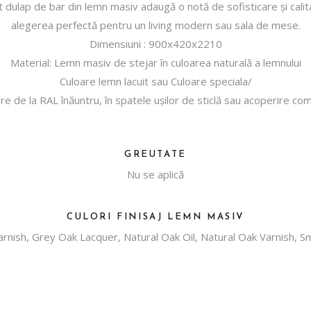
est dulap de bar din lemn masiv adaugă o notă de sofisticare și calit
alegerea perfectă pentru un living modern sau sala de mese.
Dimensiuni : 900х420х2210
Material: Lemn masiv de stejar în culoarea naturală a lemnului
Culoare lemn lacuit sau Culoare speciala/
re de la RAL înăuntru, în spatele ușilor de sticlă sau acoperire co
GREUTATE
Nu se aplică
CULORI FINISAJ LEMN MASIV
arnish, Grey Oak Lacquer, Natural Oak Oil, Natural Oak Varnish, S