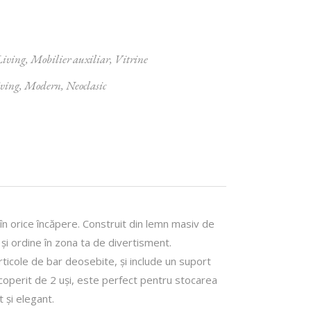
Living
,
Mobilier auxiliar
,
Vitrine
ving
,
Modern
,
Neoclasic
în orice încăpere. Construit din lemn masiv de
 și ordine în zona ta de divertisment.
rticole de bar deosebite, și include un suport
acoperit de 2 uși, este perfect pentru stocarea
 și elegant.