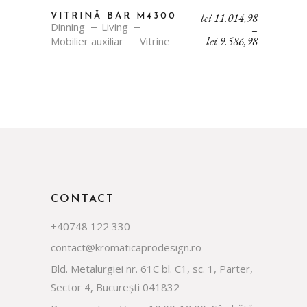
Interval
lei
11.014,98
VITRINĂ BAR M4300
Dinning
Living
de
–
prețuri:
lei
9.586,98
Mobilier auxiliar
Vitrine
lei 9.586,9
până
la
lei 11.014,
CONTACT
+40748 122 330
contact@kromaticaprodesign.ro
Bld. Metalurgiei nr. 61C bl. C1, sc. 1, Parter,
Sector 4, București 041832