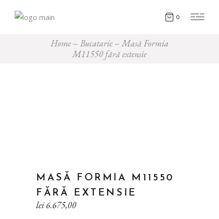
0
Home
Bucatarie
Masă Formia
M11550 fără extensie
MASĂ FORMIA M11550
FĂRĂ EXTENSIE
lei
6.675,00