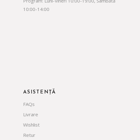
Program: Luni-Vineri 10:00-19:00, Sâmbătă
10:00-14:00
facebook
instagram
whatsapp
tiktok
ASISTENȚĂ
FAQs
Livrare
Wishlist
Retur