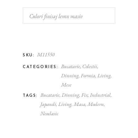
Culori finisaj lemn masiv
M11550
SKU:
Bucatarie
,
Colectii
,
CATEGORIES:
Dinning
,
Formia
,
Living
,
Mese
Bucatarie
,
Dinning
,
Fix
,
Industrial
,
TAGS:
Japandi
,
Living
,
Masa
,
Modern
,
Neoclasic