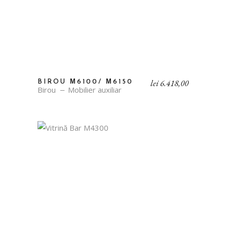
lei
6.418,00
BIROU М6100/ М6150
Birou
Mobilier auxiliar