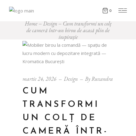
0
Home
Design
Cum transformi un colț
de cameră într-un birou de acasă plin de
inspirație
martie 24, 2026
Design
By
Ruxandra
CUM
TRANSFORMI
UN COLȚ DE
CAMERĂ ÎNTR-