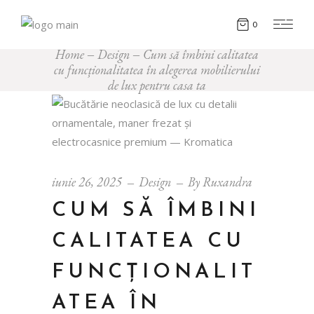
0
Home
Design
Cum să îmbini calitatea
cu funcționalitatea în alegerea mobilierului
de lux pentru casa ta
iunie 26, 2025
Design
By
Ruxandra
CUM SĂ ÎMBINI
CALITATEA CU
FUNCȚIONALIT
ATEA ÎN