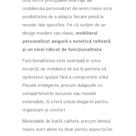
Unul dintre principalele avantaje ale
mobilierului personalizat din lemn masiv este
posibilitatea de a adapta fiecare piesă la
nevoile tale specifice. Fie că vorbim de un
design modern sau clasic,
mobilierul
personalizat asigură o estetică rafinată
și un nivel ridicat de funcționalitate.
Funcționalitatea este esențială în orice
locuință, iar mobilierul de lux îți permite să
optimizezi spațiul fără a compromite stilul.
Piesele inteligente, precum dulapurile cu
compartimente ascunse sau mesele
extensibile, îți oferă soluții elegante pentru
organizare și confort.
Materialele de înaltă calitate, precum lemnul
masiv, sunt alese nu doar pentru aspectul lor