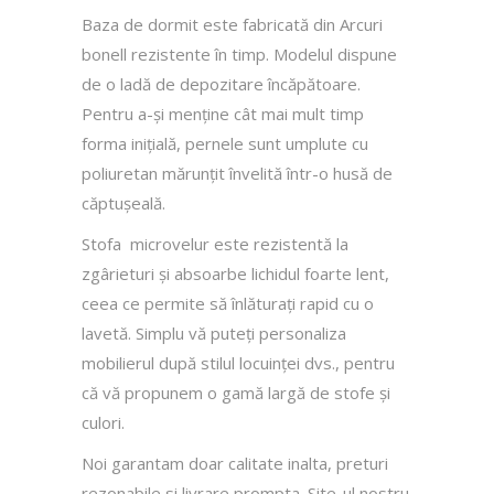
Baza de dormit este fabricată din Arcuri
bonell rezistente în timp. Modelul dispune
de o ladă de depozitare încăpătoare.
Pentru a-și menține cât mai mult timp
forma inițială, pernele sunt umplute cu
poliuretan mărunțit învelită într-o husă de
căptușeală.
Stofa microvelur este rezistentă la
zgârieturi și absoarbe lichidul foarte lent,
ceea ce permite să înlăturați rapid cu o
lavetă. Simplu vă puteți personaliza
mobilierul după stilul locuinței dvs., pentru
că vă propunem o gamă largă de stofe și
culori.
Noi garantam doar calitate inalta, preturi
rezonabile si livrare prompta. Site-ul nostru