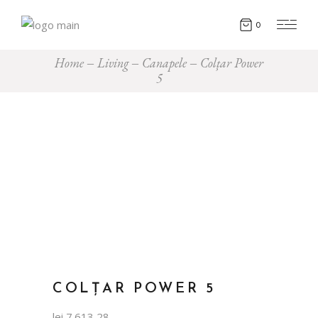
0
Home
Living
Canapele
Colțar Power
5
COLȚAR POWER 5
lei
7.613,28