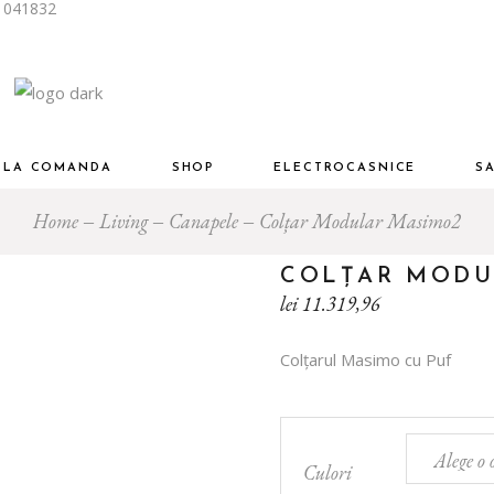
i 041832
Piese Designer Premium
ng
Living și dinning
mitor
Dormitor
Birou
R LA COMANDA
SHOP
ELECTROCASNICE
S
u
Mobilier auxiliar
Home
Living
Canapele
Colțar Modular Masimo2
Piese Designer Premium
Living
Living și dinning
COLȚAR MODU
Dormitor
Dormitor
lei
11.319,96
am
Birou
inere
Colțarul Masimo cu Puf
Birou
Mobilier auxiliar
Baie
Culori