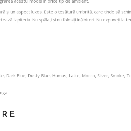
tegrarea acestui model în orice tip de ambient.
ă și un aspect luxos. Este o țesătură umbrită, care tinde să schim
ează tapițeria. Nu spălați și nu folosiți înălbitori. Nu expuneți la
e, Dark Blue, Dusty Blue, Humus, Latte, Mocco, Silver, Smoke, Te
anga
ARE