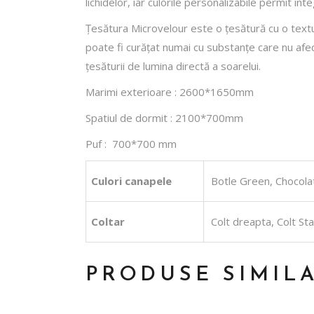
lichidelor, iar culorile personalizabile permit in
Țesătura Microvelour este o țesătură cu o textur
poate fi curățat numai cu substanțe care nu afect
țesăturii de lumina directă a soarelui.
Marimi exterioare : 2600*1650mm
Spatiul de dormit : 2100*700mm
Puf : 700*700 mm
Culori canapele
Botle Green, Chocolat
Coltar
Colt dreapta, Colt St
PRODUSE SIMIL