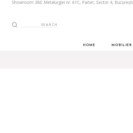
Showroom: Bld. Metalurgiei nr. 61C, Parter, Sector 4, Bucureșt
Despre Noi
Bucătării
Stilul tau
Mobilier Livi
Search
for:
Spatiul tau
Mobilier Dor
Dressing
HOME
MOBILIE
Mobilier Biro
Despre Noi
Bucătării
Mobilier Baie
Stilul tau
Mobilier 
Inspiratie
Spatiul tau
Mobilier 
Cum Colabor
Dressing
Ghid de întreț
Mobilier 
Mobilier 
Inspiratie