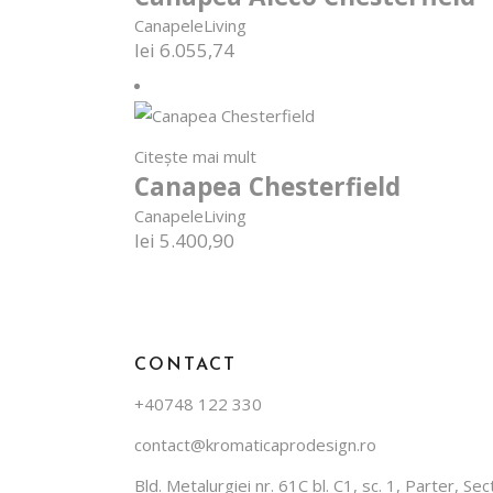
Canapele
Living
lei
6.055,74
Citește mai mult
Canapea Chesterfield
Canapele
Living
lei
5.400,90
CONTACT
+40748 122 330
contact@kromaticaprodesign.ro
Bld. Metalurgiei nr. 61C bl. C1, sc. 1, Parter, S