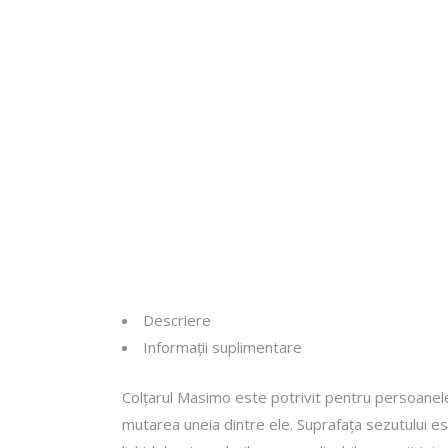
Cum Cola
Ghid de în
Descriere
Informații suplimentare
Colțarul Masimo este potrivit pentru persoanele 
mutarea uneia dintre ele. Suprafața sezutului est