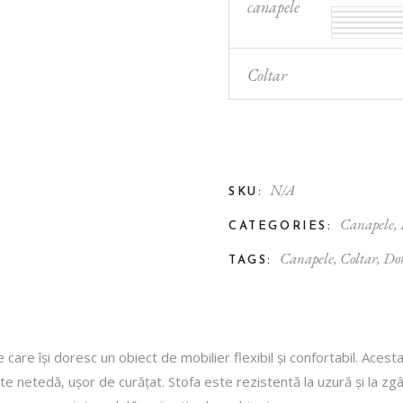
boram
canapele
treținere
Coltar
N/A
SKU:
Canapele
,
CATEGORIES:
Canapele
,
Coltar
,
Do
TAGS:
care își doresc un obiect de mobilier flexibil și confortabil. Aces
e netedă, ușor de curățat. Stofa este rezistentă la uzură și la zgâ