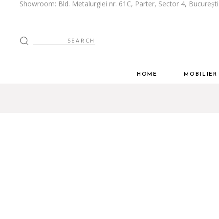
Showroom: Bld. Metalurgiei nr. 61C, Parter, Sector 4, Bucureșt
Despre Noi
Bucătării
Stilul tau
Mobilier Livi
Search
for:
Spatiul tau
Mobilier Dor
Dressing
HOME
MOBILIE
Mobilier Biro
Despre Noi
Bucătării
Mobilier Baie
Stilul tau
Mobilier 
Inspiratie
Spatiul tau
Mobilier 
Cum Colabor
Dressing
Ghid de întreț
Mobilier 
Mobilier 
Inspiratie