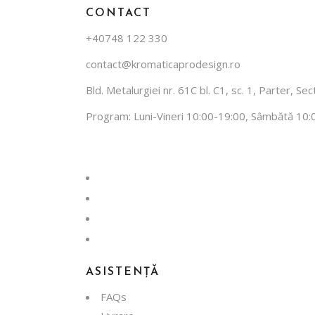
CONTACT
+40748 122 330
contact@kromaticaprodesign.ro
Bld. Metalurgiei nr. 61C bl. C1, sc. 1, Parter, S
Program: Luni-Vineri 10:00-19:00, Sâmbătă 10:
facebook
instagram
whatsapp
tiktok
ASISTENȚĂ
FAQs