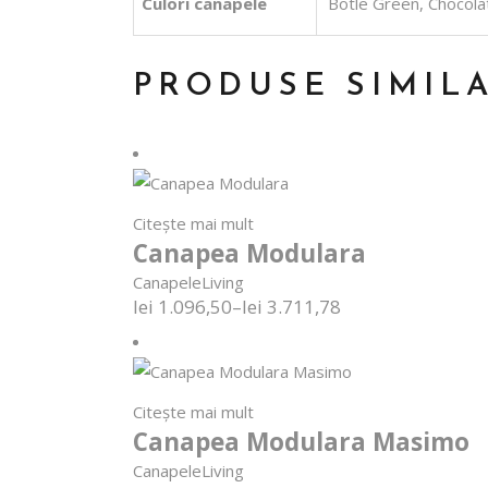
Culori canapele
Botle Green, Chocolat
PRODUSE SIMIL
Citește mai mult
Canapea Modulara
Canapele
Living
Interval
lei
1.096,50
–
lei
3.711,78
de
prețuri:
lei 1.096,50
până
la
Citește mai mult
lei 3.711,78
Canapea Modulara Masimo
Canapele
Living