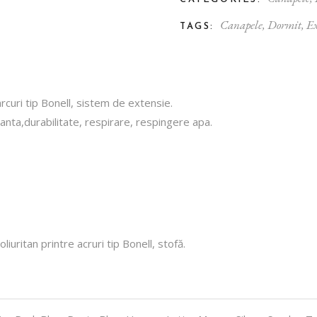
Canapele
,
Dormit
,
Ex
TAGS:
curi tip Bonell, sistem de extensie.
anta,durabilitate, respirare, respingere apa.
iuritan printre acruri tip Bonell, stofă.