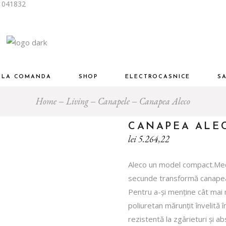
i 041832
Piese Designer Premium
ng
Living și dinning
mitor
Dormitor
Birou
R LA COMANDA
SHOP
ELECTROCASNICE
S
u
Mobilier auxiliar
Home
Living
Canapele
Canapea Aleco
Piese Designer Premium
Living
Living și dinning
CANAPEA ALE
Dormitor
Dormitor
lei
5.264,22
am
Birou
inere
Aleco un model compact.Mecan
Birou
Mobilier auxiliar
secunde transformă canapeaua
Baie
Pentru a-și menține cât mai 
poliuretan mărunțit învelită 
rezistentă la zgârieturi și a