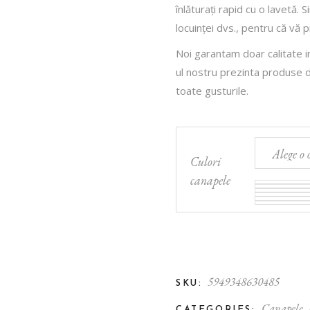
boram
înlăturați rapid cu o lavetă. 
treținere
locuinței dvs., pentru că vă 
Noi garantam doar calitate in
ul nostru prezinta produse d
toate gusturile.
Culori
canapele
5949348630485
SKU:
Canapele
,
CATEGORIES: