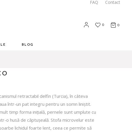
FAQ
Contact
0
0
ALE
BLOG
CO
ismul retractabil delfin (Turcia), în câteva
 într-un pat integru pentru un somn liniștit.
mult timp forma inițială, pernele sunt umplute cu
într-o husă de căptușeală. Stofa microvelur este
bsoarbe lichidul foarte lent, ceea ce permite să