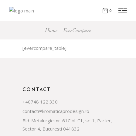
0
Home
EverCompare
[evercompare_table]
CONTACT
+40748 122 330
contact@kromaticaprodesign.ro
Bld. Metalurgiei nr. 61C bl. C1, sc. 1, Parter,
Sector 4, București 041832