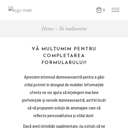
0
Home
Va multumim
VĂ MULȚUMIM PENTRU
COMPLETAREA
FORMULARULUI!
Apreciem interesul dumneavoastră pentru a găsi
stilul potrivit în designul de mobilier. Informațiile
oferite ne vor ajuta să înțelegem mai bine
preferințele și nevoile dumneavoastră, astfel încât
să vă propunem soluții de amenajare care să
reflecte personalitatea și stilul dorit.
Dacă aveți întrebări suplimentare, nu ezitați să ne